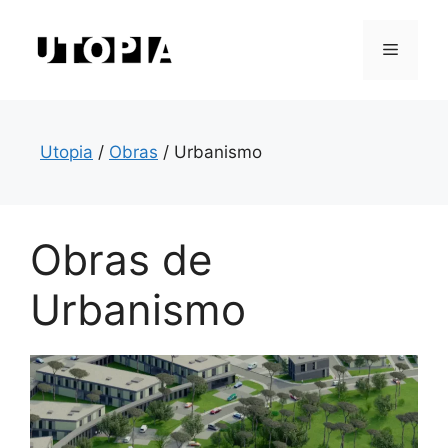
Saltar
para
Menu
o
conteúdo
Utopia
/
Obras
/
Urbanismo
Obras de
Urbanismo