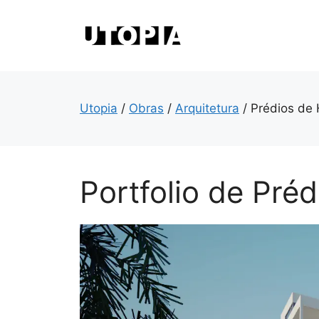
Saltar
para
o
conteúdo
Utopia
/
Obras
/
Arquitetura
/
Prédios de
Portfolio de Pré