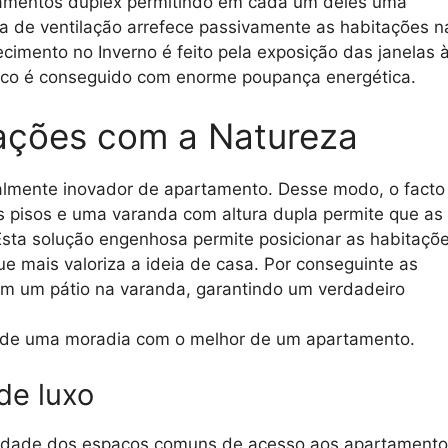
rtamentos duplex permitindo em cada um deles uma
ia de ventilação arrefece passivamente as habitações n
cimento no Inverno é feito pela exposição das janelas 
mico é conseguido com enorme poupança energética.
tações com a Natureza
almente inovador de apartamento. Desse modo, o facto
 pisos e uma varanda com altura dupla permite que as
sta solução engenhosa permite posicionar as habitaçõ
ue mais valoriza a ideia de casa. Por conseguinte as
uem um pátio na varanda, garantindo um verdadeiro
 de uma moradia com o melhor de um apartamento.
de luxo
gnidade dos espaços comuns de acesso aos apartamento