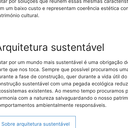
ptar por soluções que reúnem essas mesmas caracterís
êm um baixo custo e representam coerência estética com 
trimónio cultural.
Arquitetura sustentável
utar por um mundo mais sustentável é uma obrigação de
arte que nos toca. Sempre que possível procuramos uma
urante a fase de construção, quer durante a vida útil do
onstrução sustentável com uma pegada ecológica reduz
cossistemas existentes. Ao mesmo tempo procuramos pro
armonia com a natureza salvaguardando o nosso patrimó
omportamentos ambientalmente responsáveis.
Sobre arquitetura sustentável