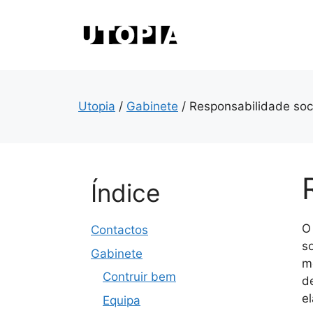
Saltar
para
o
conteúdo
Utopia
/
Gabinete
/
Responsabilidade soc
Índice
O
Contactos
s
Gabinete
m
Contruir bem
d
e
Equipa