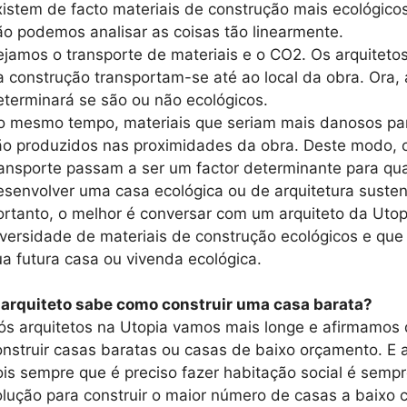
xistem de facto materiais de construção mais ecológic
ão podemos analisar as coisas tão linearmente.
ejamos o transporte de materiais e o CO2. Os arquitet
a construção transportam-se até ao local da obra. Ora, 
eterminará se são ou não ecológicos.
o mesmo tempo, materiais que seriam mais danosos par
ão produzidos nas proximidades da obra. Deste modo, 
ransporte passam a ser um factor determinante para qua
esenvolver uma casa ecológica ou de arquitetura susten
ortanto, o melhor é conversar com um arquiteto da Utopi
iversidade de materiais de construção ecológicos e qu
ua futura casa ou vivenda ecológica.
 arquiteto sabe como construir uma casa barata?
ós arquitetos na Utopia vamos mais longe e afirmamos 
onstruir casas baratas ou casas de baixo orçamento. E
ois sempre que é preciso fazer habitação social é sempr
olução para construir o maior número de casas a baixo c