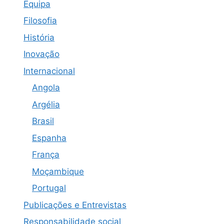
Equipa
Filosofia
História
Inovação
Internacional
Angola
Argélia
Brasil
Espanha
França
Moçambique
Portugal
Publicações e Entrevistas
Responsabilidade social