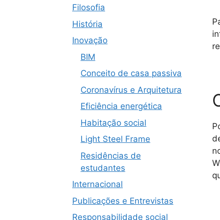
Filosofia
P
História
i
Inovação
r
BIM
Conceito de casa passiva
Coronavírus e Arquitetura
Eficiência energética
Habitação social
P
d
Light Steel Frame
n
Residências de
W
estudantes
q
Internacional
Publicações e Entrevistas
Responsabilidade social