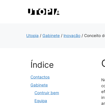
Saltar
para
o
conteúdo
Utopia
/
Gabinete
/
Inovação
/
Conceito d
Índice
Contactos
N
Gabinete
c
e
Contruir bem
in
Equipa
a