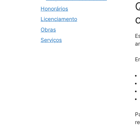
Honorários
Licenciamento
Obras
E
Serviços
a
E
P
r