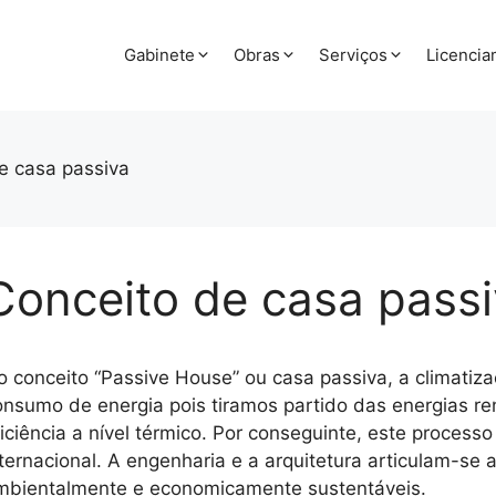
Gabinete
Obras
Serviços
Licenci
e casa passiva
Conceito de casa pass
o conceito “Passive House” ou casa passiva, a climatiz
onsumo de energia pois tiramos partido das energias r
ficiência a nível térmico. Por conseguinte, este process
ternacional. A engenharia e a arquitetura articulam-se a
mbientalmente e economicamente sustentáveis.