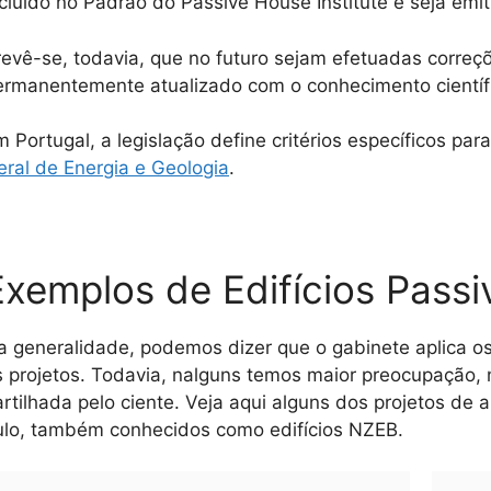
cluído no Padrão do Passive House Institute e seja emiti
revê-se, todavia, que no futuro sejam efetuadas correç
ermanentemente atualizado com o conhecimento científ
 Portugal, a legislação define critérios específicos pa
eral de Energia e Geologia
.
Exemplos de Edifícios Passi
a generalidade, podemos dizer que o gabinete aplica os
s projetos. Todavia, nalguns temos maior preocupação
artilhada pelo ciente. Veja aqui alguns dos projetos de
ulo, também conhecidos como edifícios NZEB.