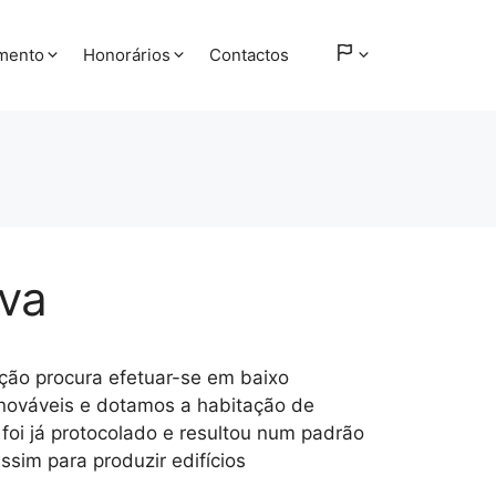
amento
Honorários
Contactos
iva
ação procura efetuar-se em baixo
enováveis e dotamos a habitação de
o foi já protocolado e resultou num padrão
ssim para produzir edifícios