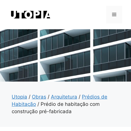
Saltar
para
Menu
o
conteúdo
Utopia
/
Obras
/
Arquitetura
/
Prédios de
Habitação
/
Prédio de habitação com
construção pré-fabricada