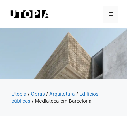
Saltar
para
Menu
o
conteúdo
Utopia
/
Obras
/
Arquitetura
/
Edifícios
públicos
/
Mediateca em Barcelona