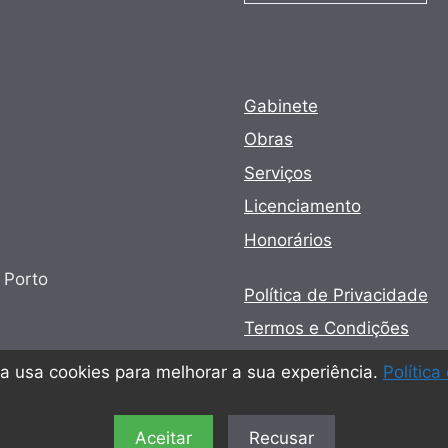
Gabinete
Obras
Serviços
Licenciamento
Honorários
 Porto
Política de Privacidade
Termos e Condições
Política de cookies
a usa cookies para melhorar a sua experiência.
Política
Aceitar
Recusar
© 2026 Utopia - Arquitectura e Engenharia Lda