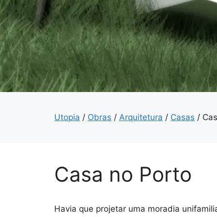
Utopia
/
Obras
/
Arquitetura
/
Casas
/
Cas
Casa no Porto
Havia que projetar uma moradia unifamilia