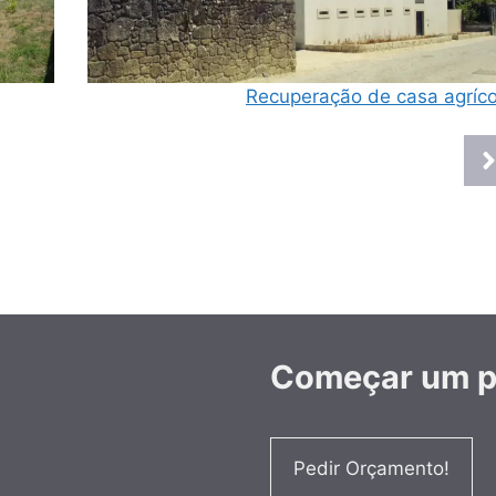
Recuperação de casa agríco
Começar um pr
Pedir Orçamento!