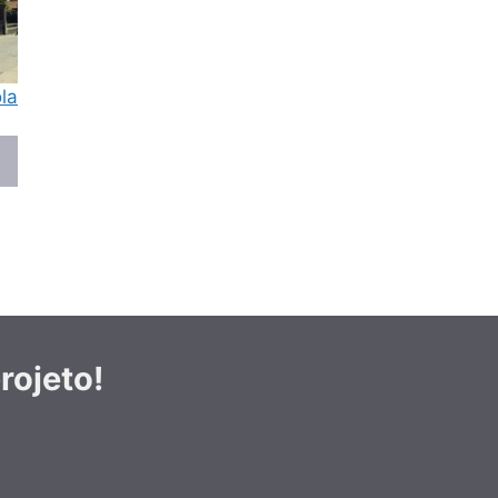
la
ojeto!