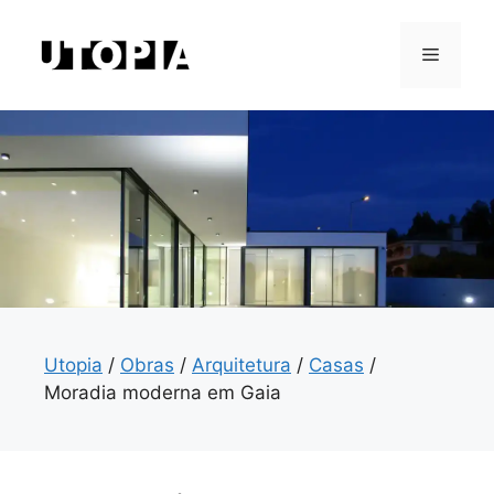
Saltar
para
Menu
o
conteúdo
Utopia
/
Obras
/
Arquitetura
/
Casas
/
Moradia moderna em Gaia