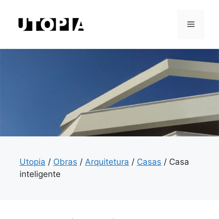
Saltar
para
Menu
o
conteúdo
Utopia
/
Obras
/
Arquitetura
/
Casas
/
Casa
inteligente